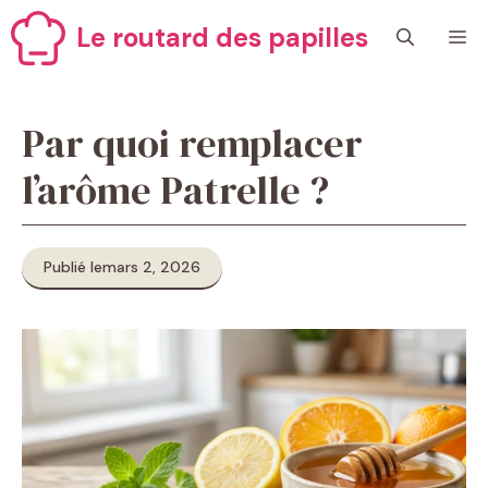
Aller
Le routard des papilles
M
au
contenu
Par quoi remplacer
l’arôme Patrelle ?
Publié le
mars 2, 2026